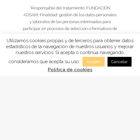
“Responsable del tratamiento: FUNDACIÓN
ADSAM; Finalidad: gestión de los datos personales
y laborales de las personas interesadas para
participar en procesos de selección o formativos de
ADSAM. Legitimación: consentimiento;
Utilizamos cookies propias y de terceros para obtener datos
Destinatarios/as: No se comunicarán los datos a
estadísticos de la navegación de nuestros usuarios y mejorar
terceras personas o entidades, excepto por
nuestros servicios. Si acepta o continúa navegando,
obligación legal; Derechos: acceder, rectificar y
consideramos que acepta su uso.
Aceptar
Cancelar
suprimir los datos, así como otros derechos, como
Política de cookies
se recoge en la información adicional. Puede
consultar información adicional y detallada en
nuestra
Política de Privacidad.
Autorizo el tratamiento de mis datos para
recibir una respuesta a mi consulta e
información según la
Política de Privacidad.