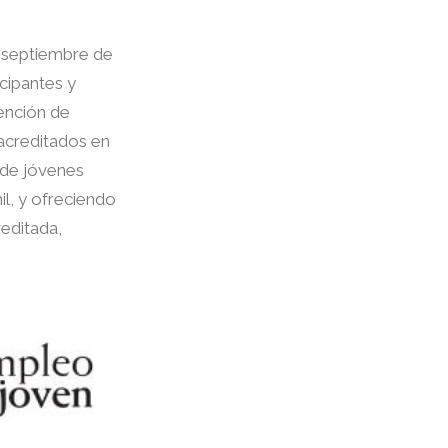
y septiembre de
cipantes y
tención de
 acreditados en
s de jóvenes
il, y ofreciendo
reditada,