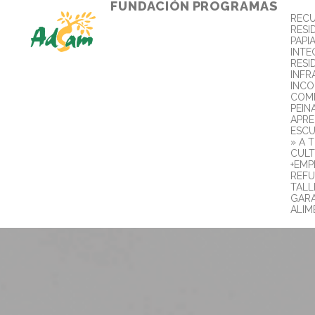
FUNDACIÓN
PROGRAMAS
REC
RESI
PAPI
INTE
RESI
INFR
INC
COMB
PEIN
APR
ESCU
» A 
CULT
+EMP
REFU
TALL
GARA
ALIM