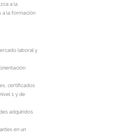
zca a la
s a la formación
mercado laboral y
 orientación
s, certificados
ivel 1 y de
ades adquiridos
ipantes en un