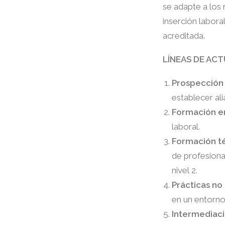
se adapte a los
inserción labora
acreditada.
LÍNEAS DE AC
Prospección 
establecer ali
Formación e
laboral.
Formación t
de profesiona
nivel 2.
Prácticas no
en un entorno
Intermediaci