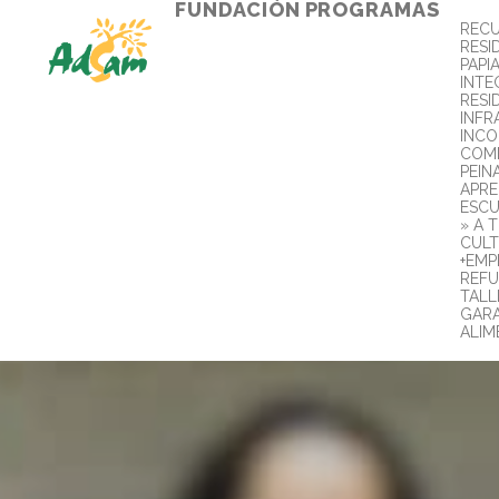
FUNDACIÓN
PROGRAMAS
REC
RESI
PAPI
INTE
RESI
INFR
INC
COMB
PEIN
APR
ESCU
» A 
CULT
+EMP
REFU
TALL
GARA
ALIM