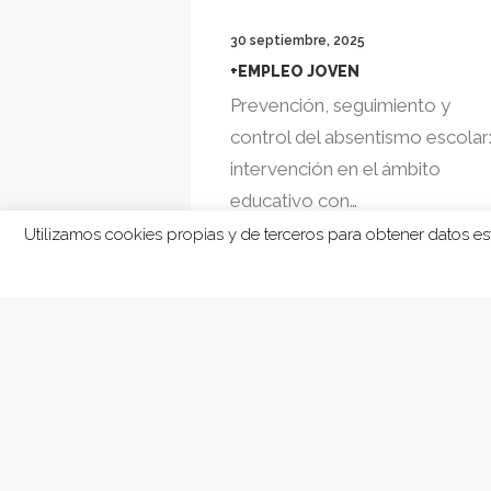
30 septiembre, 2025
+EMPLEO JOVEN
Prevención, seguimiento y
rmación
control del absentismo escolar
por el IMDEEC
intervención en el ámbito
 facilitar la
educativo con…
Utilizamos cookies propias y de terceros para obtener datos e