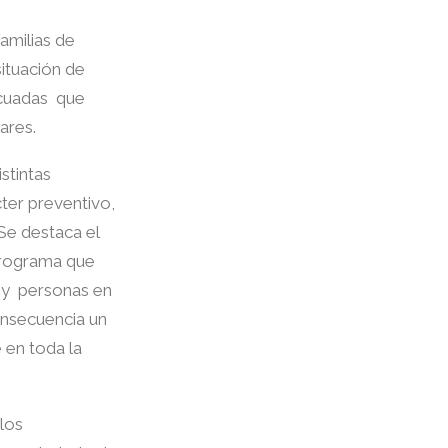
amilias de
ituación de
ecuadas que
ares.
stintas
cter preventivo,
Se destaca el
 programa que
s y personas en
onsecuencia un
en toda la
los