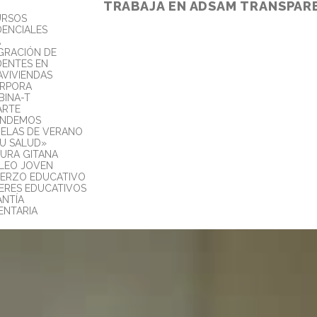
TRABAJA EN ADSAM
TRANSPAR
URSOS
DENCIALES
A
GRACIÓN DE
DENTES EN
AVIVIENDAS
ORPORA
INA-T
ARTE
ENDEMOS
ELAS DE VERANO
TU SALUD»
URA GITANA
LEO JOVEN
ERZO EDUCATIVO
ERES EDUCATIVOS
NTÍA
ENTARIA