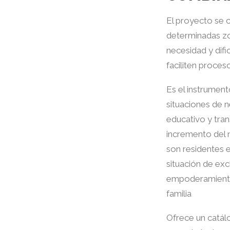
El proyecto se c
determinadas zo
necesidad y dif
faciliten proces
Es el instrument
situaciones de n
educativo y tra
incremento del 
son residentes 
situación de exc
empoderamiento
familia
Ofrece un catálo