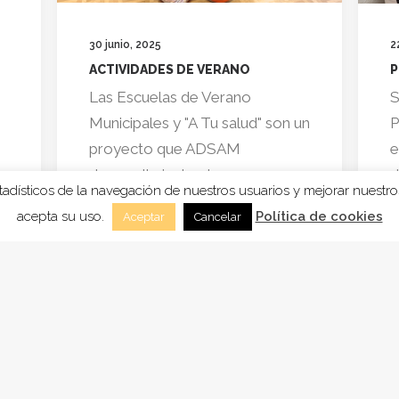
30 junio, 2025
2
ACTIVIDADES DE VERANO
P
Las Escuelas de Verano
S
:
Municipales y "A Tu salud" son un
P
proyecto que ADSAM
e
desarrolla junto al…
d
stadísticos de la navegación de nuestros usuarios y mejorar nuestr
acepta su uso.
Política de cookies
Aceptar
Cancelar