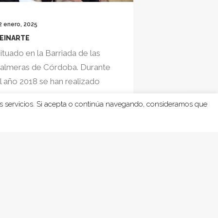
2 enero, 2025
20 diciembre, 2024
EINARTE
GARANTÍA ALIME
ituado en la Barriada de las
El proyecto se 
almeras de Córdoba. Durante
y consolidación
l año 2018 se han realizado
existentes, qu
os…
nos…
os servicios. Si acepta o continúa navegando, consideramos que