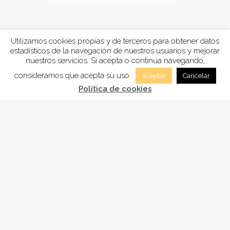
Utilizamos cookies propias y de terceros para obtener datos
estadísticos de la navegación de nuestros usuarios y mejorar
nuestros servicios. Si acepta o continúa navegando,
consideramos que acepta su uso.
Aceptar
Cancelar
Política de cookies
FUNDACIÓN
ADSAM
, está inscrita en la Sección tercera
“Fundaciones benéficos-asistenciales y sanitarias”
del registro de Fundaciones de Andalucía, con el