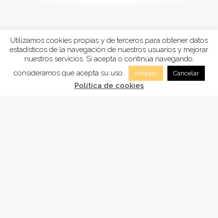
Utilizamos cookies propias y de terceros para obtener datos
estadísticos de la navegación de nuestros usuarios y mejorar
nuestros servicios. Si acepta o continúa navegando,
consideramos que acepta su uso.
Aceptar
Cancelar
Política de cookies
FUNDACIÓN
ADSAM
, está inscrita en la Sección tercera
“Fundaciones benéficos-asistenciales y sanitarias”
del registro de Fundaciones de Andalucía, con el