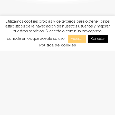
Utilizamos cookies propias y de terceros para obtener datos
estadísticos de la navegación de nuestros usuarios y mejorar
nuestros servicios. Si acepta o continúa navegando,
consideramos que acepta su uso.
Aceptar
Cancelar
Política de cookies
FUNDACIÓN
ADSAM
, está inscrita en la Sección tercera
“Fundaciones benéficos-asistenciales y sanitarias”
del registro de Fundaciones de Andalucía, con el