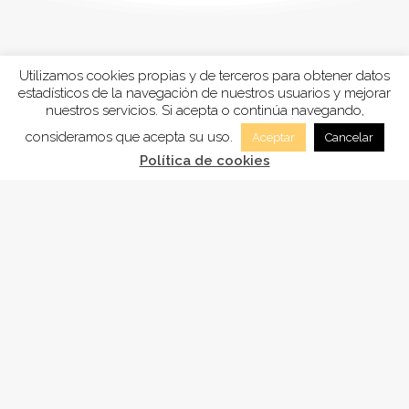
Utilizamos cookies propias y de terceros para obtener datos
estadísticos de la navegación de nuestros usuarios y mejorar
nuestros servicios. Si acepta o continúa navegando,
consideramos que acepta su uso.
Aceptar
Cancelar
Política de cookies
FUNDACIÓN
ADSAM
, está inscrita en la Sección tercera
“Fundaciones benéficos-asistenciales y sanitarias”
del registro de Fundaciones de Andalucía, con el