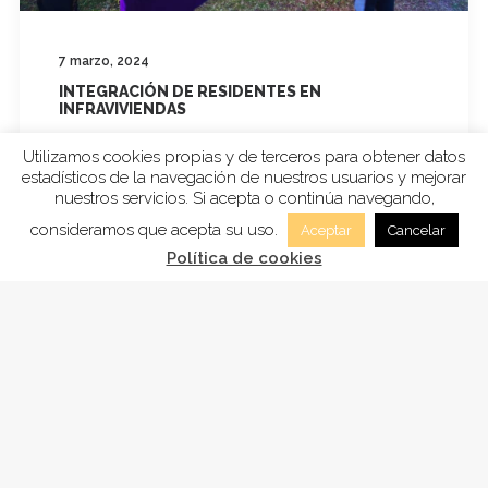
7 marzo, 2024
INTEGRACIÓN DE RESIDENTES EN
INFRAVIVIENDAS
El programa se establece como recurso
Utilizamos cookies propias y de terceros para obtener datos
para familias que residen en infraviviendas,
estadísticos de la navegación de nuestros usuarios y mejorar
nuestros servicios. Si acepta o continúa navegando,
practican la…
consideramos que acepta su uso.
Aceptar
Cancelar
Política de cookies