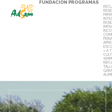
FUNDACIÓN
PROGRAMAS
REC
RESI
PAPI
INTE
RESI
INFR
INC
COMB
PEIN
APR
ESCU
» A 
CULT
+EMP
REFU
TALL
GARA
ALIM