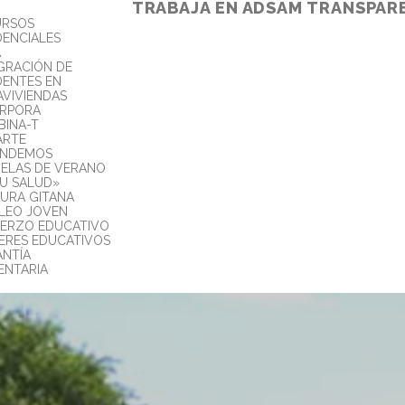
TRABAJA EN ADSAM
TRANSPAR
URSOS
DENCIALES
A
GRACIÓN DE
DENTES EN
AVIVIENDAS
ORPORA
INA-T
ARTE
ENDEMOS
ELAS DE VERANO
TU SALUD»
URA GITANA
LEO JOVEN
ERZO EDUCATIVO
ERES EDUCATIVOS
NTÍA
ENTARIA