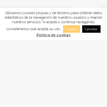
Utilizamos cookies propias y de terceros para obtener datos
estadísticos de la navegación de nuestros usuarios y mejorar
nuestros servicios. Si acepta o continúa navegando,
consideramos que acepta su uso.
Aceptar
Cancelar
Política de cookies
FUNDACIÓN
ADSAM
, está inscrita en la Sección tercera
“Fundaciones benéficos-asistenciales y sanitarias”
del registro de Fundaciones de Andalucía, con el
número CO-1619.