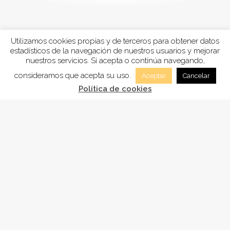
Utilizamos cookies propias y de terceros para obtener datos
estadísticos de la navegación de nuestros usuarios y mejorar
nuestros servicios. Si acepta o continúa navegando,
consideramos que acepta su uso.
Aceptar
Cancelar
Política de cookies
FUNDACIÓN
ADSAM
, está inscrita en la Sección tercera
“Fundaciones benéficos-asistenciales y sanitarias”
del registro de Fundaciones de Andalucía, con el