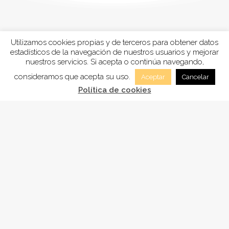
Utilizamos cookies propias y de terceros para obtener datos
estadísticos de la navegación de nuestros usuarios y mejorar
nuestros servicios. Si acepta o continúa navegando,
consideramos que acepta su uso.
Aceptar
Cancelar
Política de cookies
FUNDACIÓN
ADSAM
, está inscrita en la Sección tercera
“Fundaciones benéficos-asistenciales y sanitarias”
del registro de Fundaciones de Andalucía, con el